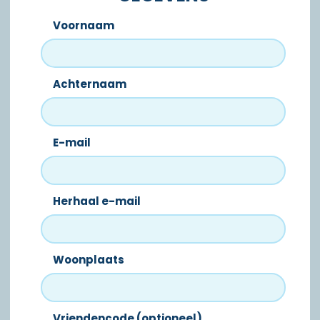
Voornaam
Achternaam
E-mail
Herhaal e-mail
Woonplaats
Vriendencode (optioneel)