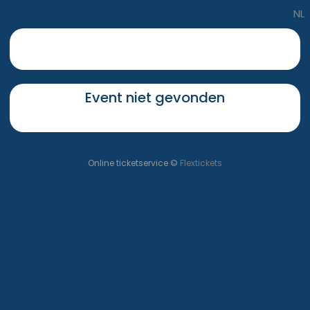
NL
Event niet gevonden
Online ticketservice ©
Flextickets