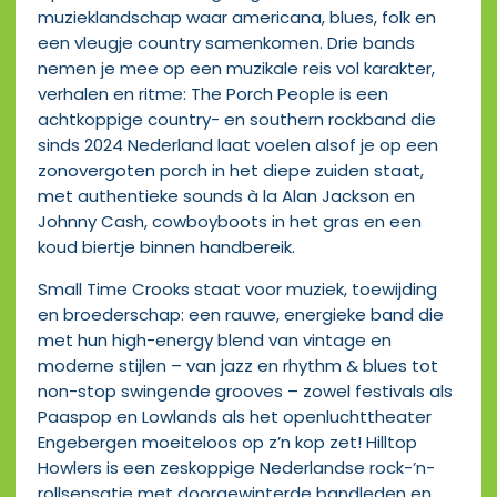
muzieklandschap waar americana, blues, folk en
een vleugje country samenkomen. Drie bands
nemen je mee op een muzikale reis vol karakter,
verhalen en ritme: The Porch People is een
achtkoppige country- en southern rockband die
sinds 2024 Nederland laat voelen alsof je op een
zonovergoten porch in het diepe zuiden staat,
met authentieke sounds à la Alan Jackson en
Johnny Cash, cowboyboots in het gras en een
koud biertje binnen handbereik.
Small Time Crooks staat voor muziek, toewijding
en broederschap: een rauwe, energieke band die
met hun high-energy blend van vintage en
moderne stijlen – van jazz en rhythm & blues tot
non-stop swingende grooves – zowel festivals als
Paaspop en Lowlands als het openluchttheater
Engebergen moeiteloos op z’n kop zet! Hilltop
Howlers is een zeskoppige Nederlandse rock-’n-
rollsensatie met doorgewinterde bandleden en