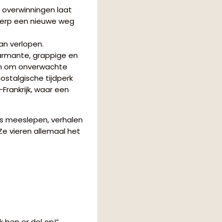
 overwinningen laat
twerp een nieuwe weg
an verlopen.
armante, grappige en
en om onverwachte
ostalgische tijdperk
Frankrijk, waar een
ns meeslepen, verhalen
 Ze vieren allemaal het
k ben er dol op!”