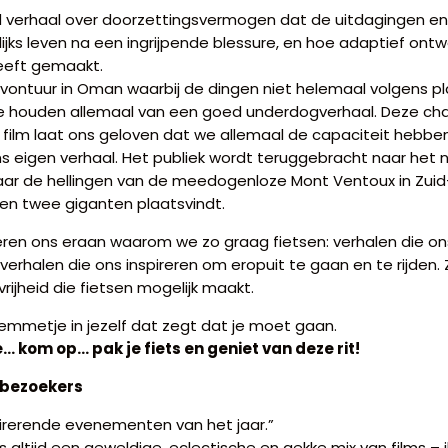
 verhaal over doorzettingsvermogen dat de uitdagingen en
lijks leven na een ingrijpende blessure, en hoe adaptief on
heeft gemaakt.
vontuur in Oman waarbij de dingen niet helemaal volgens pl
 we houden allemaal van een goed underdogverhaal. Deze ch
film laat ons geloven dat we allemaal de capaciteit hebb
ons eigen verhaal. Het publiek wordt teruggebracht naar het n
naar de hellingen van de meedogenloze Mont Ventoux in Zuid-
sen twee giganten plaatsvindt.
neren ons eraan waarom we zo graag fietsen: verhalen die o
 verhalen die ons inspireren om eropuit te gaan en te rijden.
vrijheid die fietsen mogelijk maakt.
temmetje in jezelf dat zegt dat je moet gaan.
 kom op… pak je fiets en geniet van deze rit!
 bezoekers
irerende evenementen van het jaar.”
 is altijd een geweldige, eclectische en gekke mix van films – i