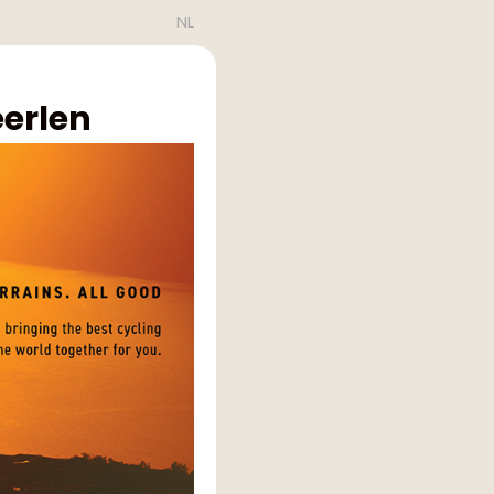
NL
eerlen