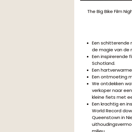
The Big Bike Film Ni
Een schitterende
de magie van de 
Een inspirerende 
Schotland.
Een hartverwarmen
Een ontmoeting me
We ontdekken wat 
verkoper naar een 
kleine fiets met e
Een krachtig en in
World Record down
Queenstown in Nie
uithoudingsvermog
milieu.