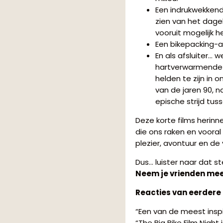
Een indrukwekkend
zien van het dage
vooruit mogelijk 
Een bikepacking-a
En als afsluiter…
hartverwarmende 
helden te zijn in 
van de jaren 90, 
epische strijd tus
Deze korte films herin
die ons raken en vooral
plezier, avontuur en de 
Dus… luister naar dat s
Neem je vrienden mee…
Reacties van eerdere
“Een van de meest insp
“The Big Bike Film Night