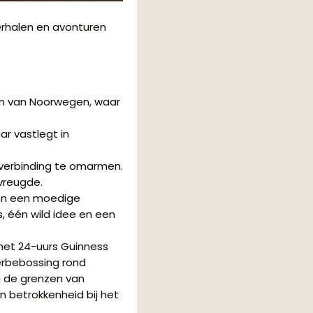
verhalen en avonturen
n van Noorwegen, waar
r vastlegt in
 verbinding te omarmen.
vreugde.
 en een moedige
s, één wild idee en een
 het 24-uurs Guinness
erbebossing rond
n de grenzen van
 betrokkenheid bij het