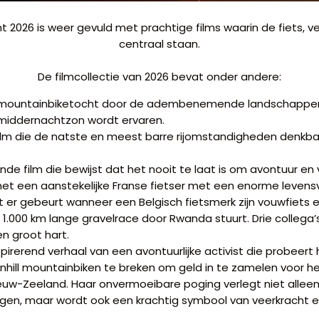
ght 2026 is weer gevuld met prachtige films waarin de fiets, 
centraal staan.
De filmcollectie van 2026 bevat onder andere:
 mountainbiketocht door de adembenemende landschappe
middernachtzon wordt ervaren.
film die de natste en meest barre rijomstandigheden denkbaa
de film die bewijst dat het nooit te laat is om avontuur en
t een aanstekelijke Franse fietser met een enorme levens
er gebeurt wanneer een Belgisch fietsmerk zijn vouwfiets
1.000 km lange gravelrace door Rwanda stuurt. Drie collega’
en groot hart.
spirerend verhaal van een avontuurlijke activist die probeert
hill mountainbiken te breken om geld in te zamelen voor h
uw-Zeeland. Haar onvermoeibare poging verlegt niet allee
en, maar wordt ook een krachtig symbool van veerkracht en