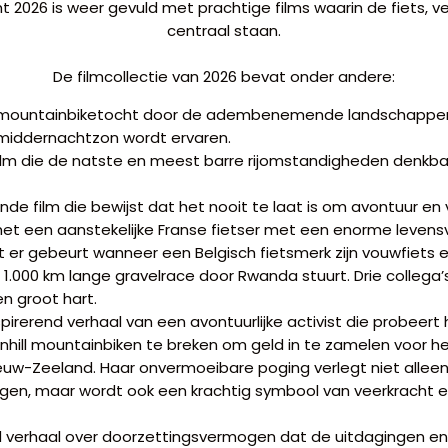
ght 2026 is weer gevuld met prachtige films waarin de fiets, 
centraal staan.
De filmcollectie van 2026 bevat onder andere:
 mountainbiketocht door de adembenemende landschappe
middernachtzon wordt ervaren.
film die de natste en meest barre rijomstandigheden denkbaa
de film die bewijst dat het nooit te laat is om avontuur en
t een aanstekelijke Franse fietser met een enorme levens
er gebeurt wanneer een Belgisch fietsmerk zijn vouwfiets
1.000 km lange gravelrace door Rwanda stuurt. Drie collega’
en groot hart.
spirerend verhaal van een avontuurlijke activist die probeert
hill mountainbiken te breken om geld in te zamelen voor h
uw-Zeeland. Haar onvermoeibare poging verlegt niet allee
en, maar wordt ook een krachtig symbool van veerkracht en
 verhaal over doorzettingsvermogen dat de uitdagingen en