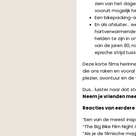
zien van het dage
vooruit mogelijk 
Een bikepacking-a
En als afsluiter…
hartverwarmende 
helden te zijn in 
van de jaren 90, 
epische strijd tus
Deze korte films herin
die ons raken en vooral
plezier, avontuur en de 
Dus… luister naar dat s
Neem je vrienden mee…
Reacties van eerdere
“Een van de meest insp
“The Big Bike Film Night
“Als je de filmische mag