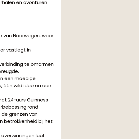
verhalen en avonturen
n van Noorwegen, waar
r vastlegt in
 verbinding te omarmen.
vreugde.
 en een moedige
s, één wild idee en een
 het 24-uurs Guinness
erbebossing rond
n de grenzen van
 betrokkenheid bij het
 overwinningen laat