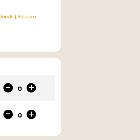
rlands | Belgium
0
0