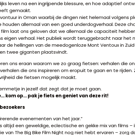
lijks leven na een ingrijpende blessure, en hoe adaptief on
heeft gemaakt.
vontuur in Oman waarbij de dingen niet helemaal volgens pl
 we houden allemaal van een goed underdogverhaal. Deze ch
film laat ons geloven dat we allemaal de capaciteit hebb
ons eigen verhaal. Het publiek wordt teruggebracht naar het n
naar de hellingen van de meedogenloze Mont Ventoux in Zuid-
sen twee giganten plaatsvindt.
neren ons eraan waarom we zo graag fietsen: verhalen die o
 verhalen die ons inspireren om eropuit te gaan en te rijden.
vrijheid die fietsen mogelijk maakt.
temmetje in jezelf dat zegt dat je moet gaan.
 kom op… pak je fiets en geniet van deze rit!
 bezoekers
irerende evenementen van het jaar.”
 is altijd een geweldige, eclectische en gekke mix van films – i
ie van The Big Bike Film Night nog niet hebt ervaren – zorg dan