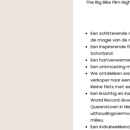
The Big Bike Film Ni
Een schitterende
de magie van de 
Een inspirerende 
Schotland.
Een hartverwarmen
Een ontmoeting me
We ontdekken wat 
verkoper naar een 
kleine fiets met e
Een krachtig en in
World Record down
Queenstown in Nie
uithoudingsvermog
milieu.
Een indrukwekkend