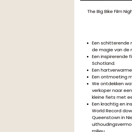
The Big Bike Film Ni
Een schitterende
de magie van de 
Een inspirerende 
Schotland.
Een hartverwarmen
Een ontmoeting me
We ontdekken wat 
verkoper naar een 
kleine fiets met e
Een krachtig en in
World Record down
Queenstown in Nie
uithoudingsvermog
milieu.