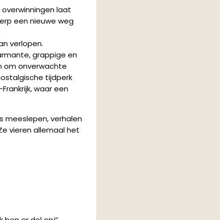
 overwinningen laat
twerp een nieuwe weg
an verlopen.
armante, grappige en
en om onverwachte
ostalgische tijdperk
Frankrijk, waar een
ns meeslepen, verhalen
 Ze vieren allemaal het
k ben er dol op!”