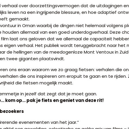
 verhaal over doorzettingsvermogen dat de uitdagingen en
lijks leven na een ingrijpende blessure, en hoe adaptief on
heeft gemaakt.
vontuur in Oman waarbij de dingen niet helemaal volgens pl
 we houden allemaal van een goed underdogverhaal. Deze ch
film laat ons geloven dat we allemaal de capaciteit hebb
ons eigen verhaal. Het publiek wordt teruggebracht naar het n
naar de hellingen van de meedogenloze Mont Ventoux in Zuid-
sen twee giganten plaatsvindt.
neren ons eraan waarom we zo graag fietsen: verhalen die o
 verhalen die ons inspireren om eropuit te gaan en te rijden.
vrijheid die fietsen mogelijk maakt.
temmetje in jezelf dat zegt dat je moet gaan.
 kom op… pak je fiets en geniet van deze rit!
 bezoekers
irerende evenementen van het jaar.”
 is altijd een geweldige, eclectische en gekke mix van films – i