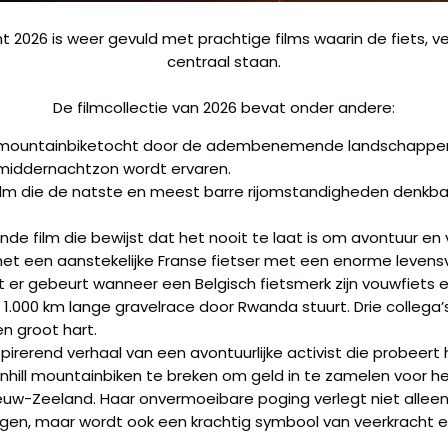
ght 2026 is weer gevuld met prachtige films waarin de fiets, 
centraal staan.
De filmcollectie van 2026 bevat onder andere:
 mountainbiketocht door de adembenemende landschappe
middernachtzon wordt ervaren.
film die de natste en meest barre rijomstandigheden denkbaa
de film die bewijst dat het nooit te laat is om avontuur en
t een aanstekelijke Franse fietser met een enorme levens
er gebeurt wanneer een Belgisch fietsmerk zijn vouwfiets
1.000 km lange gravelrace door Rwanda stuurt. Drie collega’
en groot hart.
spirerend verhaal van een avontuurlijke activist die probeert
hill mountainbiken te breken om geld in te zamelen voor h
uw-Zeeland. Haar onvermoeibare poging verlegt niet allee
en, maar wordt ook een krachtig symbool van veerkracht en