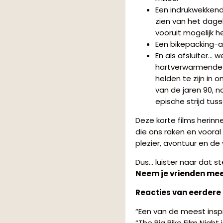
Een indrukwekkend
zien van het dage
vooruit mogelijk 
Een bikepacking-a
En als afsluiter…
hartverwarmende 
helden te zijn in 
van de jaren 90, 
epische strijd tus
Deze korte films herin
die ons raken en vooral
plezier, avontuur en de 
Dus… luister naar dat s
Neem je vrienden mee…
Reacties van eerdere
“Een van de meest insp
“The Big Bike Film Night