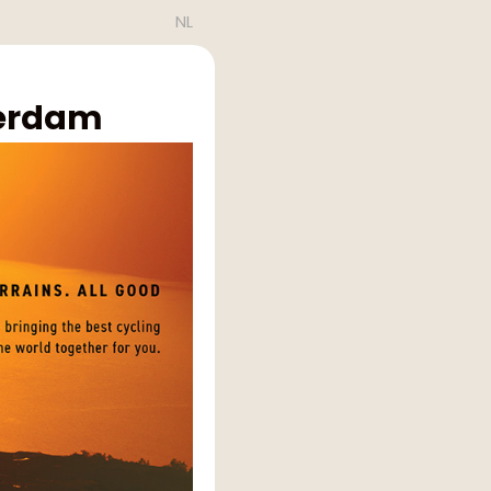
NL
terdam