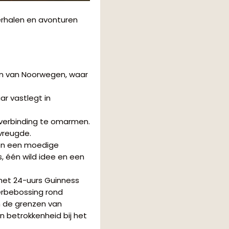
verhalen en avonturen
n van Noorwegen, waar
r vastlegt in
 verbinding te omarmen.
vreugde.
 en een moedige
s, één wild idee en een
 het 24-uurs Guinness
erbebossing rond
n de grenzen van
 betrokkenheid bij het