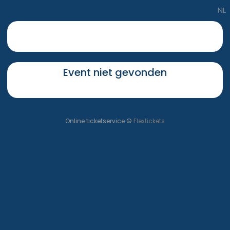
NL
Event niet gevonden
Online ticketservice ©
Flextickets